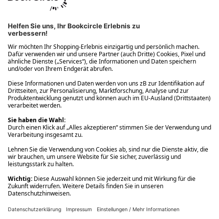
Ups! Da ist etwas schiefgelaufen. Bitte die Seite neu laden oder
nochmals versuchen.
Ups! Da ist etwas schiefgelaufen. Bitte die Seite neu laden oder