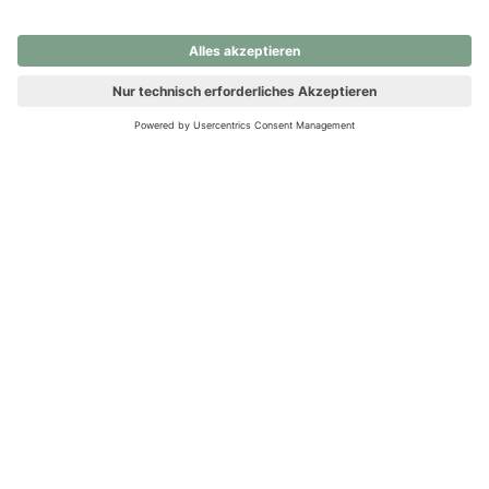
nochmals versuchen.
Ups! Da ist etwas schiefgelaufen. Bitte die Seite neu laden oder
nochmals versuchen.