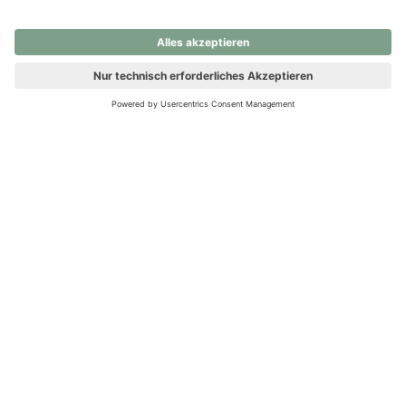
nochmals versuchen.
Ups! Da ist etwas schiefgelaufen. Bitte die Seite neu laden oder
nochmals versuchen.