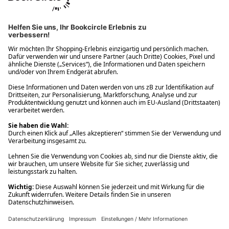
Ups! Da ist etwas schiefgelaufen. Bitte die Seite neu laden oder
nochmals versuchen.
Ups! Da ist etwas schiefgelaufen. Bitte die Seite neu laden oder