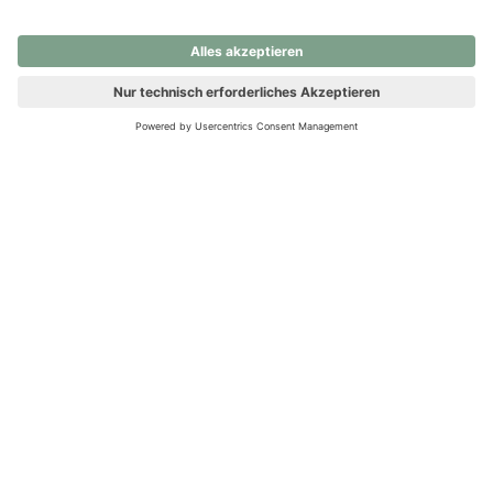
nochmals versuchen.
Ups! Da ist etwas schiefgelaufen. Bitte die Seite neu laden oder
nochmals versuchen.