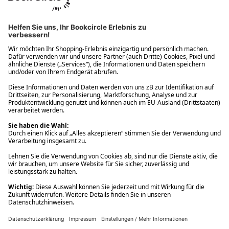
Ups! Da ist etwas schiefgelaufen. Bitte die Seite neu laden oder
nochmals versuchen.
Ups! Da ist etwas schiefgelaufen. Bitte die Seite neu laden oder