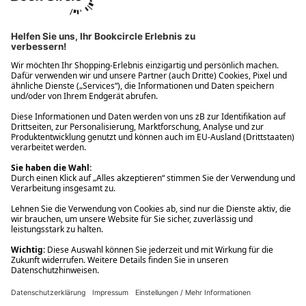
Ups! Da ist etwas schiefgelaufen. Bitte die Seite neu laden oder
nochmals versuchen.
Ups! Da ist etwas schiefgelaufen. Bitte die Seite neu laden oder