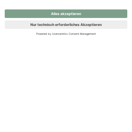
nochmals versuchen.
Ups! Da ist etwas schiefgelaufen. Bitte die Seite neu laden oder
nochmals versuchen.