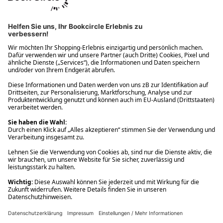
Ups! Da ist etwas schiefgelaufen. Bitte die Seite neu laden oder
nochmals versuchen.
Ups! Da ist etwas schiefgelaufen. Bitte die Seite neu laden oder