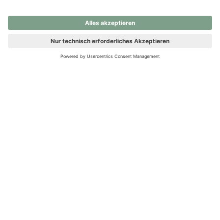
nochmals versuchen.
Ups! Da ist etwas schiefgelaufen. Bitte die Seite neu laden oder
nochmals versuchen.