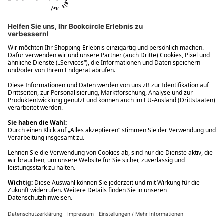
Ups! Da ist etwas schiefgelaufen. Bitte die Seite neu laden oder
nochmals versuchen.
Ups! Da ist etwas schiefgelaufen. Bitte die Seite neu laden oder