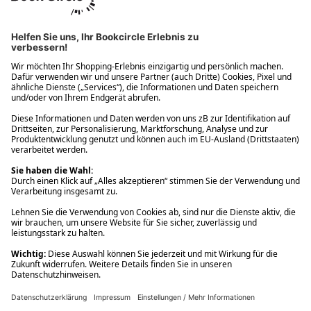
Ups! Da ist etwas schiefgelaufen. Bitte die Seite neu laden oder
nochmals versuchen.
Ups! Da ist etwas schiefgelaufen. Bitte die Seite neu laden oder