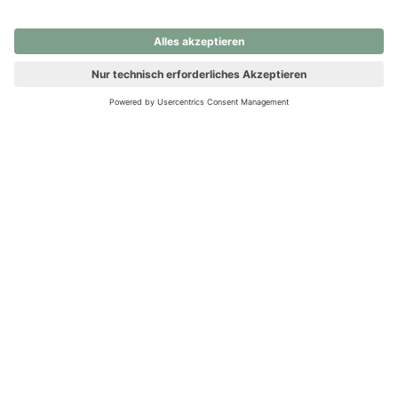
nochmals versuchen.
Ups! Da ist etwas schiefgelaufen. Bitte die Seite neu laden oder
nochmals versuchen.