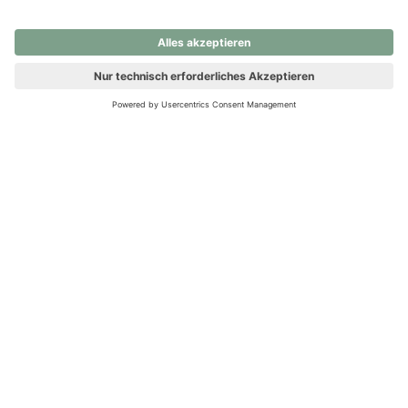
nochmals versuchen.
Ups! Da ist etwas schiefgelaufen. Bitte die Seite neu laden oder
nochmals versuchen.