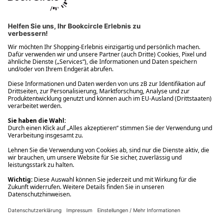
Ups! Da ist etwas schiefgelaufen. Bitte die Seite neu laden oder
nochmals versuchen.
Ups! Da ist etwas schiefgelaufen. Bitte die Seite neu laden oder