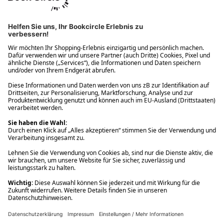
Ups! Da ist etwas schiefgelaufen. Bitte die Seite neu laden oder
nochmals versuchen.
Ups! Da ist etwas schiefgelaufen. Bitte die Seite neu laden oder