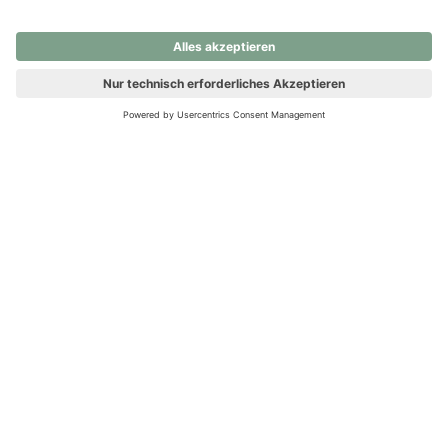
nochmals versuchen.
Ups! Da ist etwas schiefgelaufen. Bitte die Seite neu laden oder
nochmals versuchen.