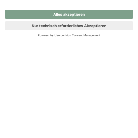
nochmals versuchen.
Ups! Da ist etwas schiefgelaufen. Bitte die Seite neu laden oder
nochmals versuchen.