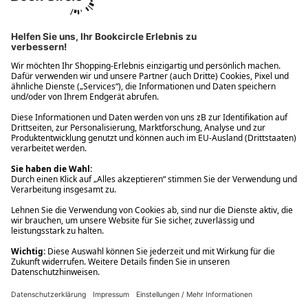
Ups! Da ist etwas schiefgelaufen. Bitte die Seite neu laden oder
nochmals versuchen.
Ups! Da ist etwas schiefgelaufen. Bitte die Seite neu laden oder