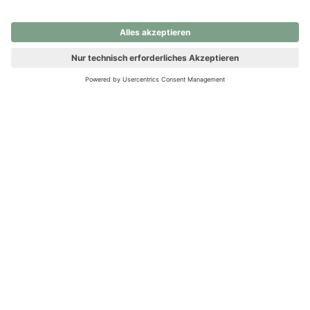
nochmals versuchen.
Ups! Da ist etwas schiefgelaufen. Bitte die Seite neu laden oder
nochmals versuchen.