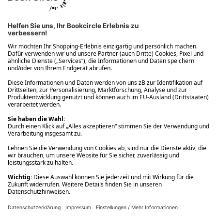
Ups! Da ist etwas schiefgelaufen. Bitte die Seite neu laden oder
nochmals versuchen.
Ups! Da ist etwas schiefgelaufen. Bitte die Seite neu laden oder