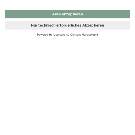
nochmals versuchen.
Ups! Da ist etwas schiefgelaufen. Bitte die Seite neu laden oder
nochmals versuchen.