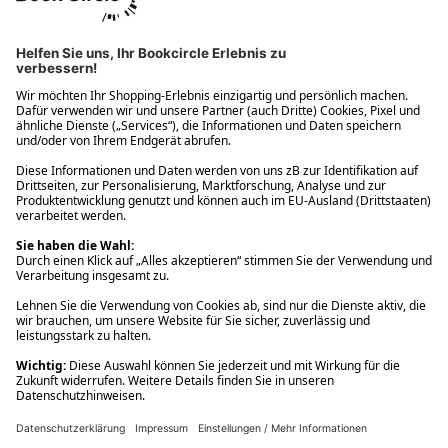
Ups! Da ist etwas schiefgelaufen. Bitte die Seite neu laden oder
nochmals versuchen.
Ups! Da ist etwas schiefgelaufen. Bitte die Seite neu laden oder