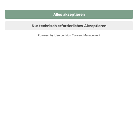
nochmals versuchen.
Ups! Da ist etwas schiefgelaufen. Bitte die Seite neu laden oder
nochmals versuchen.