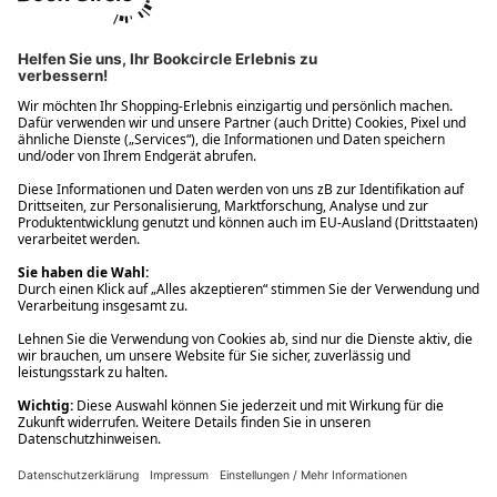
Ups! Da ist etwas schiefgelaufen. Bitte die Seite neu laden oder
nochmals versuchen.
Ups! Da ist etwas schiefgelaufen. Bitte die Seite neu laden oder