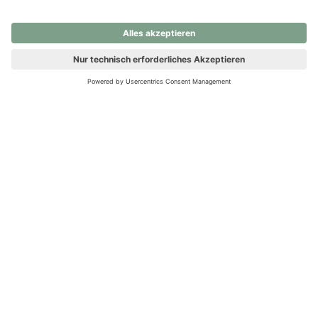
nochmals versuchen.
Ups! Da ist etwas schiefgelaufen. Bitte die Seite neu laden oder
nochmals versuchen.