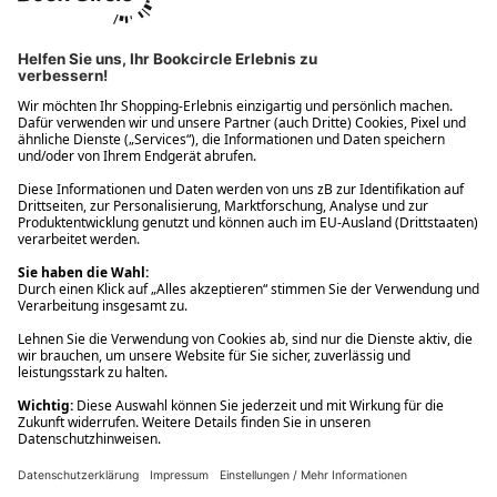
Ups! Da ist etwas schiefgelaufen. Bitte die Seite neu laden oder
nochmals versuchen.
Ups! Da ist etwas schiefgelaufen. Bitte die Seite neu laden oder