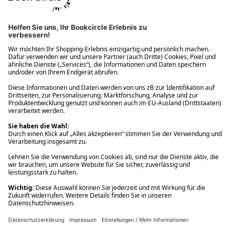
Ups! Da ist etwas schiefgelaufen. Bitte die Seite neu laden oder
nochmals versuchen.
Ups! Da ist etwas schiefgelaufen. Bitte die Seite neu laden oder