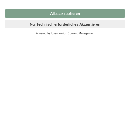
nochmals versuchen.
Ups! Da ist etwas schiefgelaufen. Bitte die Seite neu laden oder
nochmals versuchen.