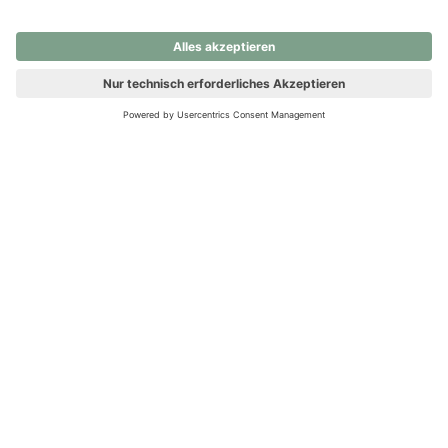
nochmals versuchen.
Ups! Da ist etwas schiefgelaufen. Bitte die Seite neu laden oder
nochmals versuchen.