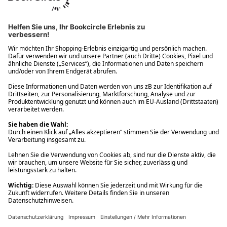
Ups! Da ist etwas schiefgelaufen. Bitte die Seite neu laden oder
nochmals versuchen.
Ups! Da ist etwas schiefgelaufen. Bitte die Seite neu laden oder