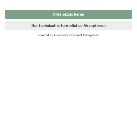
nochmals versuchen.
Ups! Da ist etwas schiefgelaufen. Bitte die Seite neu laden oder
nochmals versuchen.