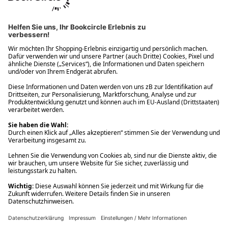
Ups! Da ist etwas schiefgelaufen. Bitte die Seite neu laden oder
nochmals versuchen.
Ups! Da ist etwas schiefgelaufen. Bitte die Seite neu laden oder