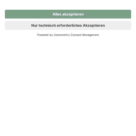
nochmals versuchen.
Ups! Da ist etwas schiefgelaufen. Bitte die Seite neu laden oder
nochmals versuchen.