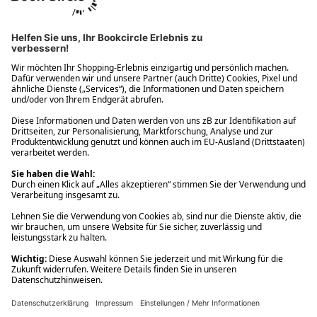
Ups! Da ist etwas schiefgelaufen. Bitte die Seite neu laden oder
nochmals versuchen.
Ups! Da ist etwas schiefgelaufen. Bitte die Seite neu laden oder