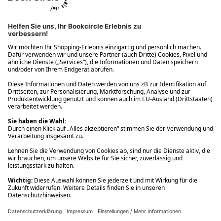
Ups! Da ist etwas schiefgelaufen. Bitte die Seite neu laden oder
nochmals versuchen.
Ups! Da ist etwas schiefgelaufen. Bitte die Seite neu laden oder