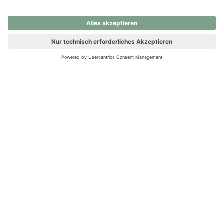
nochmals versuchen.
Ups! Da ist etwas schiefgelaufen. Bitte die Seite neu laden oder
nochmals versuchen.