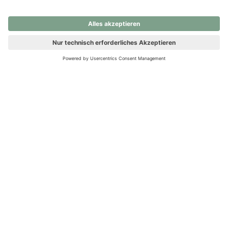
nochmals versuchen.
Ups! Da ist etwas schiefgelaufen. Bitte die Seite neu laden oder
nochmals versuchen.