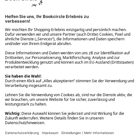
Ups! Da ist etwas schiefgelaufen. Bitte die Seite neu laden oder
nochmals versuchen.
Ups! Da ist etwas schiefgelaufen. Bitte die Seite neu laden oder