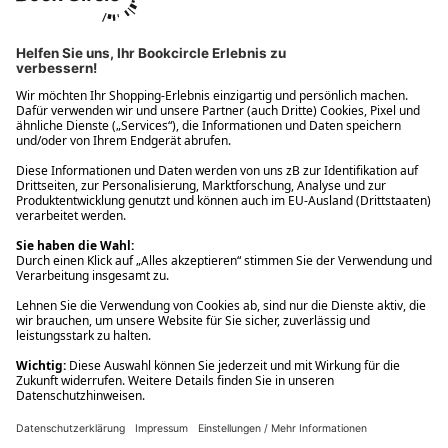
Ups! Da ist etwas schiefgelaufen. Bitte die Seite neu laden oder
nochmals versuchen.
Ups! Da ist etwas schiefgelaufen. Bitte die Seite neu laden oder