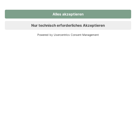
nochmals versuchen.
Ups! Da ist etwas schiefgelaufen. Bitte die Seite neu laden oder
nochmals versuchen.