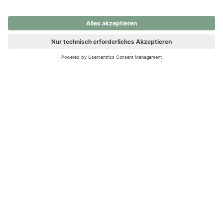
nochmals versuchen.
Ups! Da ist etwas schiefgelaufen. Bitte die Seite neu laden oder
nochmals versuchen.