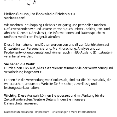
Ups! Da ist etwas schiefgelaufen. Bitte die Seite neu laden oder
nochmals versuchen.
Ups! Da ist etwas schiefgelaufen. Bitte die Seite neu laden oder