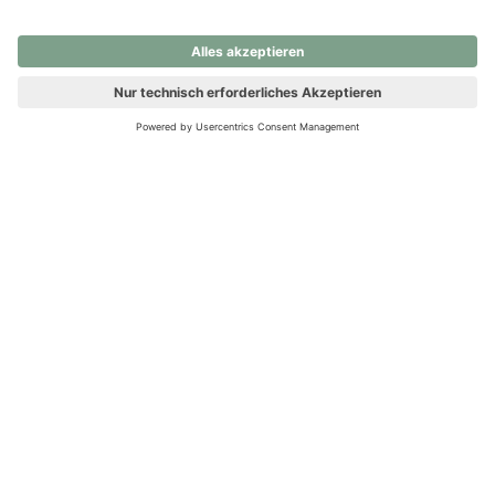
nochmals versuchen.
Ups! Da ist etwas schiefgelaufen. Bitte die Seite neu laden oder
nochmals versuchen.