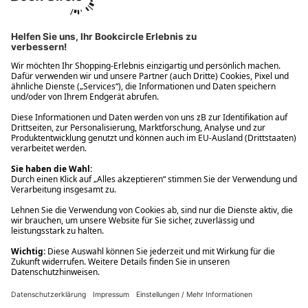
Ups! Da ist etwas schiefgelaufen. Bitte die Seite neu laden oder
nochmals versuchen.
Ups! Da ist etwas schiefgelaufen. Bitte die Seite neu laden oder