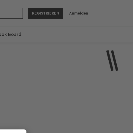
REGISTRIEREN
Anmelden
ook Board