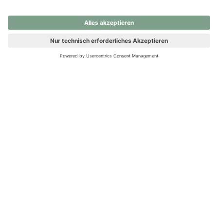
nochmals versuchen.
Ups! Da ist etwas schiefgelaufen. Bitte die Seite neu laden oder
nochmals versuchen.