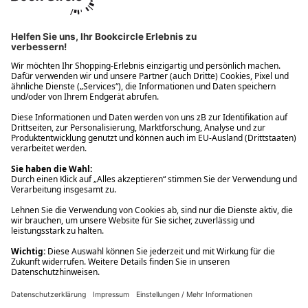
Ups! Da ist etwas schiefgelaufen. Bitte die Seite neu laden oder
nochmals versuchen.
Ups! Da ist etwas schiefgelaufen. Bitte die Seite neu laden oder