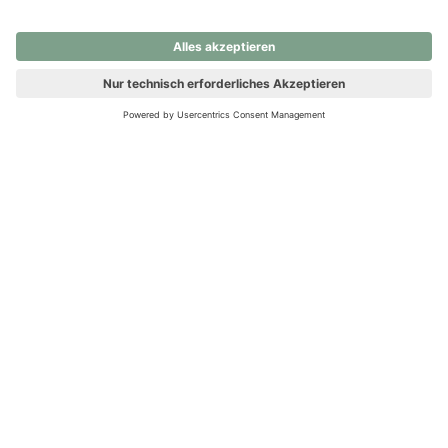
nochmals versuchen.
Ups! Da ist etwas schiefgelaufen. Bitte die Seite neu laden oder
nochmals versuchen.