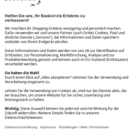
Ups! Da ist etwas schiefgelaufen. Bitte die Seite neu laden oder
nochmals versuchen.
Ups! Da ist etwas schiefgelaufen. Bitte die Seite neu laden oder