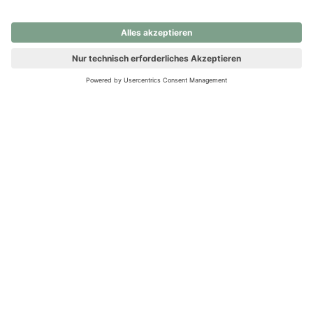
nochmals versuchen.
Ups! Da ist etwas schiefgelaufen. Bitte die Seite neu laden oder
nochmals versuchen.