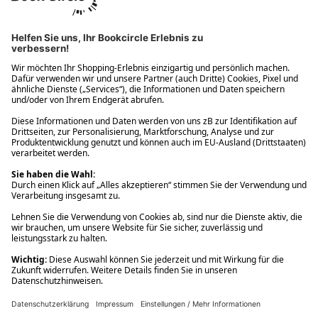
Ups! Da ist etwas schiefgelaufen. Bitte die Seite neu laden oder
nochmals versuchen.
Ups! Da ist etwas schiefgelaufen. Bitte die Seite neu laden oder