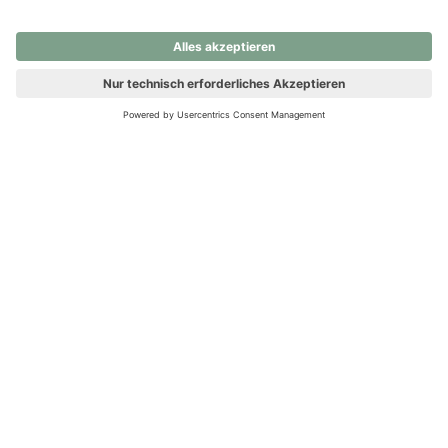
nochmals versuchen.
Ups! Da ist etwas schiefgelaufen. Bitte die Seite neu laden oder
nochmals versuchen.