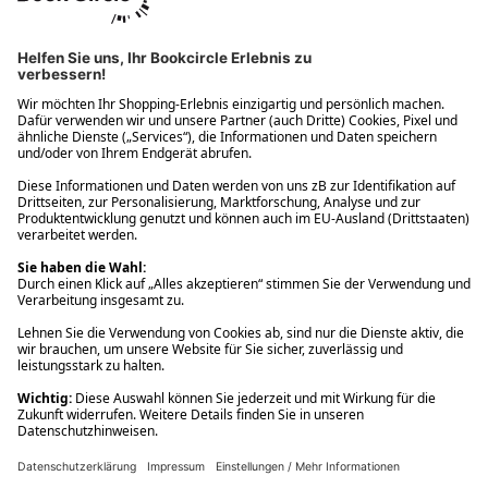
Ups! Da ist etwas schiefgelaufen. Bitte die Seite neu laden oder
nochmals versuchen.
Ups! Da ist etwas schiefgelaufen. Bitte die Seite neu laden oder