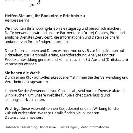
Ups! Da ist etwas schiefgelaufen. Bitte die Seite neu laden oder
nochmals versuchen.
Ups! Da ist etwas schiefgelaufen. Bitte die Seite neu laden oder