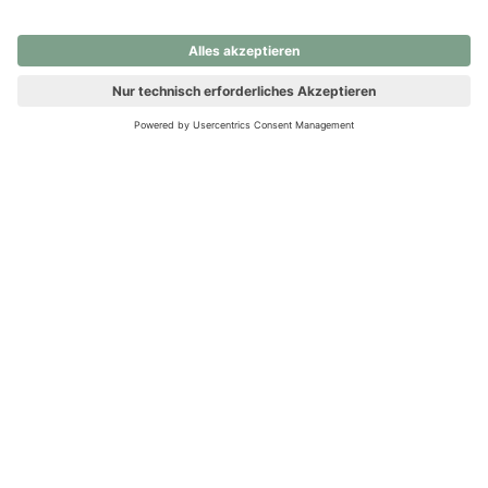
nochmals versuchen.
Ups! Da ist etwas schiefgelaufen. Bitte die Seite neu laden oder
nochmals versuchen.