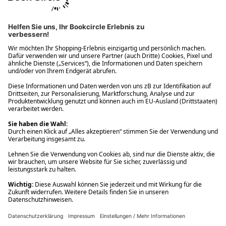
Ups! Da ist etwas schiefgelaufen. Bitte die Seite neu laden oder
nochmals versuchen.
Ups! Da ist etwas schiefgelaufen. Bitte die Seite neu laden oder