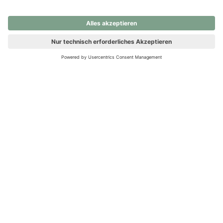
nochmals versuchen.
Ups! Da ist etwas schiefgelaufen. Bitte die Seite neu laden oder
nochmals versuchen.