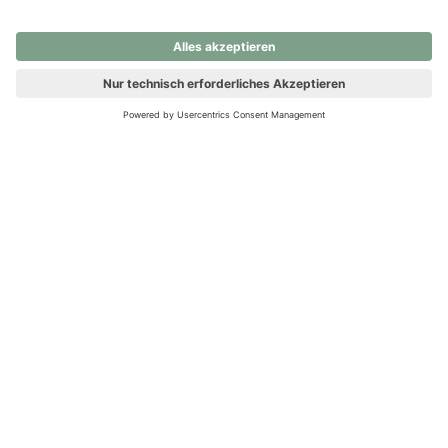
nochmals versuchen.
Ups! Da ist etwas schiefgelaufen. Bitte die Seite neu laden oder
nochmals versuchen.