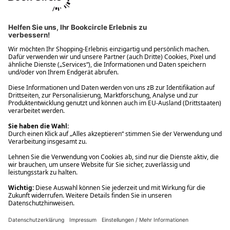
Ups! Da ist etwas schiefgelaufen. Bitte die Seite neu laden oder
nochmals versuchen.
Ups! Da ist etwas schiefgelaufen. Bitte die Seite neu laden oder