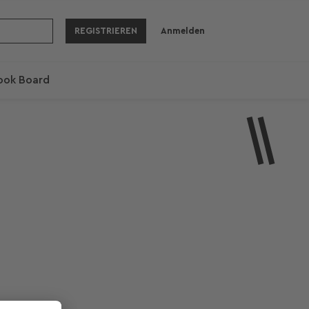
REGISTRIEREN
Anmelden
ook Board