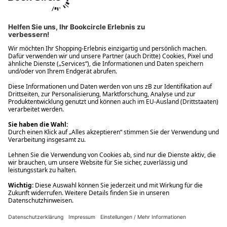
Ups! Da ist etwas schiefgelaufen. Bitte die Seite neu laden oder
nochmals versuchen.
Ups! Da ist etwas schiefgelaufen. Bitte die Seite neu laden oder