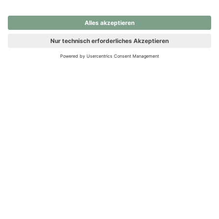
nochmals versuchen.
Ups! Da ist etwas schiefgelaufen. Bitte die Seite neu laden oder
nochmals versuchen.