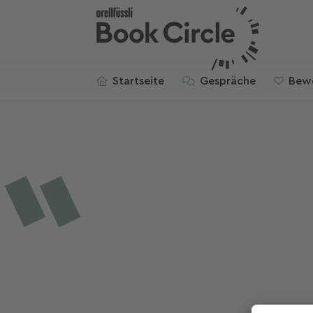
Startseite
Gespräche
Bew