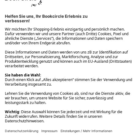
Ups! Da ist etwas schiefgelaufen. Bitte die Seite neu laden oder
nochmals versuchen.
Ups! Da ist etwas schiefgelaufen. Bitte die Seite neu laden oder