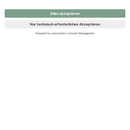
nochmals versuchen.
Ups! Da ist etwas schiefgelaufen. Bitte die Seite neu laden oder
nochmals versuchen.