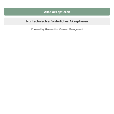
nochmals versuchen.
Ups! Da ist etwas schiefgelaufen. Bitte die Seite neu laden oder
nochmals versuchen.