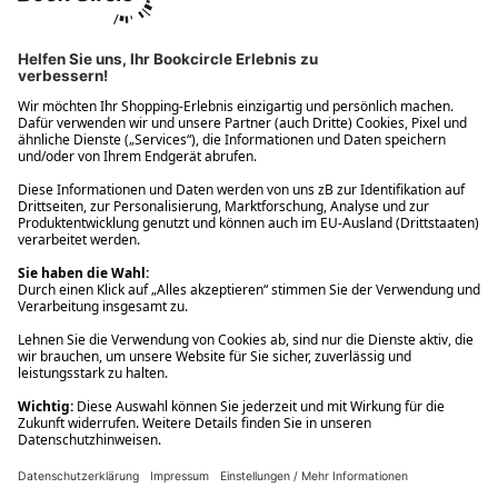
Ups! Da ist etwas schiefgelaufen. Bitte die Seite neu laden oder
nochmals versuchen.
Ups! Da ist etwas schiefgelaufen. Bitte die Seite neu laden oder