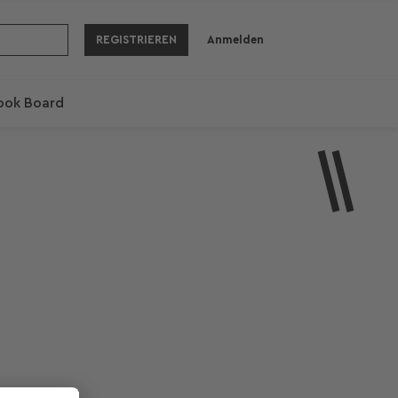
REGISTRIEREN
Anmelden
ook Board