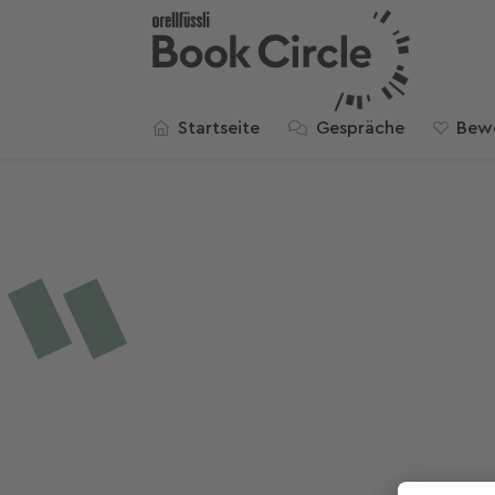
Startseite
Gespräche
Bew