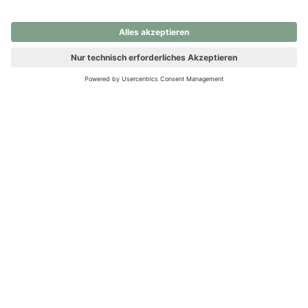
nochmals versuchen.
Ups! Da ist etwas schiefgelaufen. Bitte die Seite neu laden oder
nochmals versuchen.