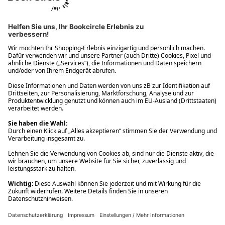
Ups! Da ist etwas schiefgelaufen. Bitte die Seite neu laden oder
nochmals versuchen.
Ups! Da ist etwas schiefgelaufen. Bitte die Seite neu laden oder