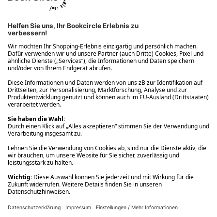
Ups! Da ist etwas schiefgelaufen. Bitte die Seite neu laden oder
nochmals versuchen.
Ups! Da ist etwas schiefgelaufen. Bitte die Seite neu laden oder