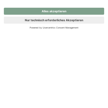
nochmals versuchen.
Ups! Da ist etwas schiefgelaufen. Bitte die Seite neu laden oder
nochmals versuchen.