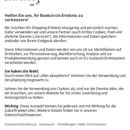
Ups! Da ist etwas schiefgelaufen. Bitte die Seite neu laden oder
nochmals versuchen.
Ups! Da ist etwas schiefgelaufen. Bitte die Seite neu laden oder