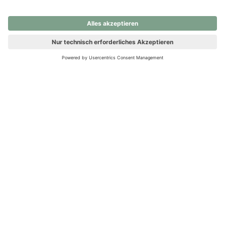
nochmals versuchen.
Ups! Da ist etwas schiefgelaufen. Bitte die Seite neu laden oder
nochmals versuchen.