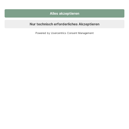
nochmals versuchen.
Ups! Da ist etwas schiefgelaufen. Bitte die Seite neu laden oder
nochmals versuchen.