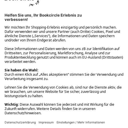
Ups! Da ist etwas schiefgelaufen. Bitte die Seite neu laden oder
nochmals versuchen.
Ups! Da ist etwas schiefgelaufen. Bitte die Seite neu laden oder