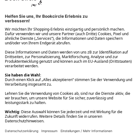
Ups! Da ist etwas schiefgelaufen. Bitte die Seite neu laden oder
nochmals versuchen.
Ups! Da ist etwas schiefgelaufen. Bitte die Seite neu laden oder