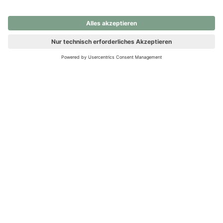
nochmals versuchen.
Ups! Da ist etwas schiefgelaufen. Bitte die Seite neu laden oder
nochmals versuchen.