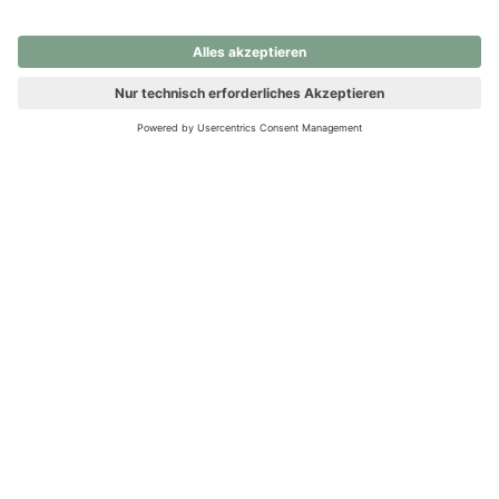
nochmals versuchen.
Ups! Da ist etwas schiefgelaufen. Bitte die Seite neu laden oder
nochmals versuchen.