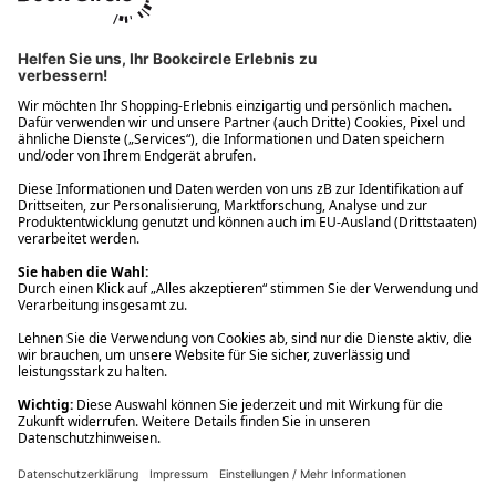
Ups! Da ist etwas schiefgelaufen. Bitte die Seite neu laden oder
nochmals versuchen.
Ups! Da ist etwas schiefgelaufen. Bitte die Seite neu laden oder