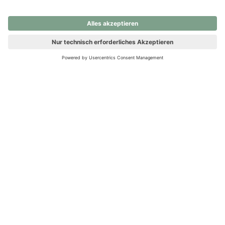
nochmals versuchen.
Ups! Da ist etwas schiefgelaufen. Bitte die Seite neu laden oder
nochmals versuchen.