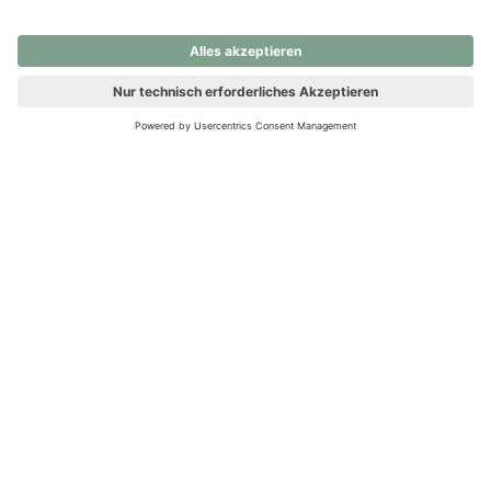
nochmals versuchen.
Ups! Da ist etwas schiefgelaufen. Bitte die Seite neu laden oder
nochmals versuchen.