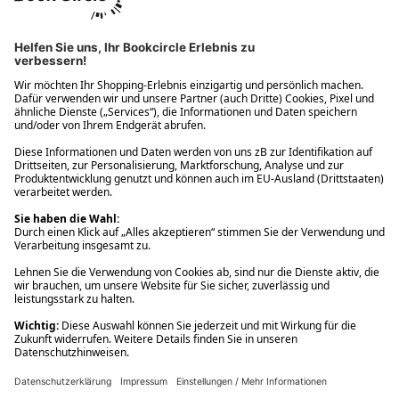
Ups! Da ist etwas schiefgelaufen. Bitte die Seite neu laden oder
nochmals versuchen.
Ups! Da ist etwas schiefgelaufen. Bitte die Seite neu laden oder