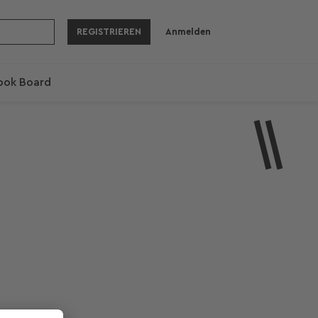
REGISTRIEREN
Anmelden
ook Board