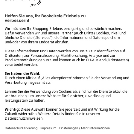
Ups! Da ist etwas schiefgelaufen. Bitte die Seite neu laden oder
nochmals versuchen.
Ups! Da ist etwas schiefgelaufen. Bitte die Seite neu laden oder