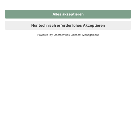
nochmals versuchen.
Ups! Da ist etwas schiefgelaufen. Bitte die Seite neu laden oder
nochmals versuchen.