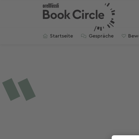
Startseite
Gespräche
Bew