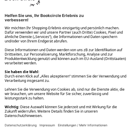
Ups! Da ist etwas schiefgelaufen. Bitte die Seite neu laden oder
nochmals versuchen.
Ups! Da ist etwas schiefgelaufen. Bitte die Seite neu laden oder