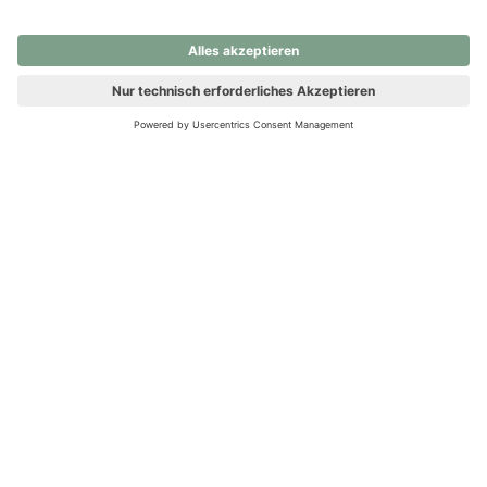
nochmals versuchen.
Ups! Da ist etwas schiefgelaufen. Bitte die Seite neu laden oder
nochmals versuchen.