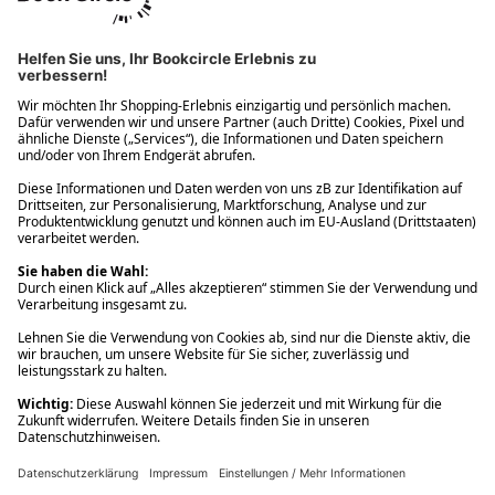
Ups! Da ist etwas schiefgelaufen. Bitte die Seite neu laden oder
nochmals versuchen.
Ups! Da ist etwas schiefgelaufen. Bitte die Seite neu laden oder