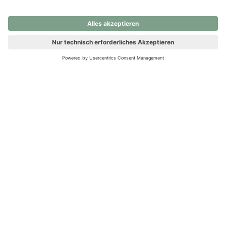
nochmals versuchen.
Ups! Da ist etwas schiefgelaufen. Bitte die Seite neu laden oder
nochmals versuchen.